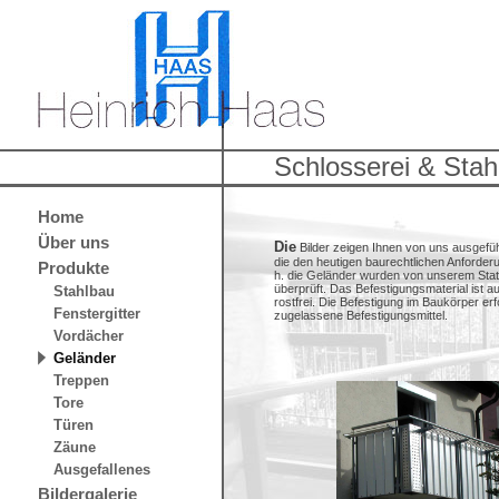
Schlosserei & Stah
Home
Über uns
Die
Bilder zeigen Ihnen von uns ausgefü
die den heutigen baurechtlichen Anforder
Produkte
h. die Geländer wurden von unserem Stat
überprüft. Das Befestigungsmaterial ist au
Stahlbau
rostfrei. Die Befestigung im Baukörper erf
Fenstergitter
zugelassene Befestigungsmittel.
Vordächer
Geländer
Treppen
Tore
Türen
Zäune
Ausgefallenes
Bildergalerie