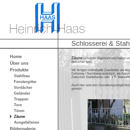
Schlosserei & Stah
Home
Zäune
schützen Eigentum und halten u
Besucher fern.
Über uns
Produkte
Wir fertigen individuelle Zaunfelder als 
Gehsteig / Nachbargrundstück, als Anschl
Stahlbau
Zwischen Stahlpfosten oder z.B. Naturste
Fenstergitter
Auch hier sind den Gestaltungsmöglichk
Vordächer
gesetzt.
Geländer
Treppen
Tore
Türen
Zäune
Ausgefallenes
Bildergalerie