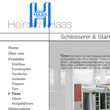
Schlosserei & Stah
Home
Über uns
Türen
sind nicht nur der Eingang und da
Produkte
Schokoladenseite Ihres Hauses. Türen m
bieten, Langlebig sein und Falls nötig repa
Stahlbau
Diese Eigenschaften erreichen wir beim F
Türen aus Stahlprofilen der Firma JANSE
Fenstergitter
Vordächer
Geländer
Treppen
Tore
Türen
Zäune
Ausgefallenes
Bildergalerie